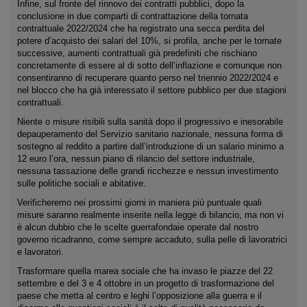
Infine, sul fronte del rinnovo dei contratti pubblici, dopo la
conclusione in due comparti di contrattazione della tornata
contrattuale 2022/2024 che ha registrato una secca perdita del
potere d’acquisto dei salari del 10%, si profila, anche per le tornate
successive, aumenti contrattuali già predefiniti che rischiano
concretamente di essere al di sotto dell’inflazione e comunque non
consentiranno di recuperare quanto perso nel triennio 2022/2024 e
nel blocco che ha già interessato il settore pubblico per due stagioni
contrattuali.
Niente o misure risibili sulla sanità dopo il progressivo e inesorabile
depauperamento del Servizio sanitario nazionale, nessuna forma di
sostegno al reddito a partire dall’introduzione di un salario minimo a
12 euro l’ora, nessun piano di rilancio del settore industriale,
nessuna tassazione delle grandi ricchezze e nessun investimento
sulle politiche sociali e abitative.
Verificheremo nei prossimi giorni in maniera più puntuale quali
misure saranno realmente inserite nella legge di bilancio, ma non vi
è alcun dubbio che le scelte guerrafondaie operate dal nostro
governo ricadranno, come sempre accaduto, sulla pelle di lavoratrici
e lavoratori.
Trasformare quella marea sociale che ha invaso le piazze del 22
settembre e del 3 e 4 ottobre in un progetto di trasformazione del
paese che metta al centro e leghi l’opposizione alla guerra e il