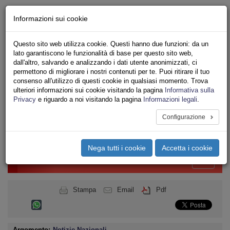
Chi siamo - Statuto
Informazioni sui cookie
Le nostre sedi
Servizi
Questo sito web utilizza cookie. Questi hanno due funzioni: da un
Iscriviti Online
lato garantiscono le funzionalità di base per questo sito web,
Ricerca
dall'altro, salvando e analizzando i dati utente anonimizzati, ci
Area Stampa
permettono di migliorare i nostri contenuti per te. Puoi ritirare il tuo
consenso all'utilizzo di questi cookie in qualsiasi momento. Trova
Privacy
ulteriori informazioni sui cookie visitando la pagina
Informativa sulla
PUBBLICO IMPIEGO
Privacy
e riguardo a noi visitando la pagina
Informazioni legali
.
MINISTERO DELL'INTERNO
Configurazione
Toggle
navigation
Nega tutti i cookie
Accetta i cookie
Menu del sito
Toggle
navigati
Stampa
Email
Pdf
Argomento:
Notizie Nazionali