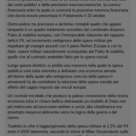
dei conti pubblici e delle previsioni macroeconomiche, la cornice
finanziaria entro la quale si costruirà la prossima manovra finanziaria
che dovrà essere presentata in Parlamento il 20 ottobre.
Districandosi tra previsioni e alchimie contabili quello che appare
lampante è un quadro totalmente assorbito dal combinato disposto
Patto di stabilità europeo, con l’immancabile riduzione del rapporto
deficit Pil, ed incremento vertiginoso delle spese militari per
rispettare gli impegni assunti con il piano ReArm Europe e con la
Nato: spese militari naturalmente scomputate dal Patto di stabilità,
quello che al contrario andrebbe fatto per le spese sociali.
Lungo queste direttrici si profila una manovra nella quale la spesa
pubblica sarà tutta orientata a delineare una economia armata
all’interno della quale alla vertiginosa crescita della spesa in
armamenti fa da contraltare la riduzione della spesa sociale per
effetto del cappio imposto dai vincoli europei.
Un cocktail micidiale che produce la palese conversione della nostra
economia tutta in chiave bellica delineando un modello di Stato non
più indirizzato ad assicurare welfare e sevizi alla cittadinanza ma
proiettato inequivocabilmente verso la logica della guerra e del
riarmo.
Tradotto in cifre il raggiungimento della spesa militare al 2,5% del Pil
entro il 2028 determina, secondo le stime di Milex Osservatorio sulle