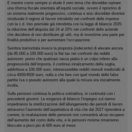
E mentre come sempre si elude il vero tema che dovrebbe ispirare
una riforma fiscale orientata all’equità sociale, ovvero il ripristino di
un sistema realmente progressivo, continua e anzi dovrebbe divenire
strutturale il regime di favore introdotto nei confronti delle imprese
con la c.d. Ires premiale già introdotta con la legge di bilancio 2025:
la riduzione dell’aliquota dal 24 al 20% nei confronti delle aziende
che decidono di non distribuire gli utili, ma di investirne una parte per
finalità produttive e per aumentare l’occupazione.
Sembra tramontata invece la proposta (indecente) di elevare ancora
(da 85.000 a 100.000 euro) la flat tax nei confronti dei redditi
autonomi: posto che qualsiasi tassa piatta è un colpo inferto alla
progressività dell’imposta, il continuo innalzamento della soglia,
addirittura a 100.000 euro, interesserebbe redditi mensili medio/alti di
circa 4000/4500 euro, nulla a che fare con quel mondo delle false
partite Iva o pseudo autonomi alla quale la misura era inizialmente
rivolta.
Sulle pensioni continua la politica sottrattiva, in continuità con i
precedenti governi. Le esigenze di bilancio l’impegno sul riarmo
impediranno la sterilizzazione dell’allungamento dei periodi di lavoro
attraverso l’aumento dell’aspettativa di vita che dal 2027 riprenderà a
correre, la rivalutazione delle pensioni non consentirà alcun recupero
dell’aumento del costo della vita, e le pensioni minime rimarranno
bloccate a poco più di 600 euro al mese.