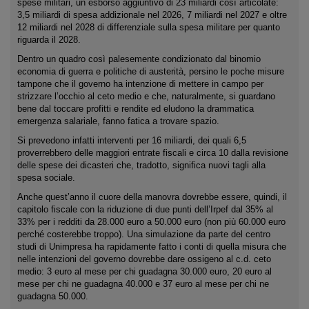
spese militari, un esborso aggiuntivo di 23 miliardi così articolate:
3,5 miliardi di spesa addizionale nel 2026, 7 miliardi nel 2027 e oltre
12 miliardi nel 2028 di differenziale sulla spesa militare per quanto
riguarda il 2028.
Dentro un quadro così palesemente condizionato dal binomio
economia di guerra e politiche di austerità, persino le poche misure
tampone che il governo ha intenzione di mettere in campo per
strizzare l’occhio al ceto medio e che, naturalmente, si guardano
bene dal toccare profitti e rendite ed eludono la drammatica
emergenza salariale, fanno fatica a trovare spazio.
Si prevedono infatti interventi per 16 miliardi, dei quali 6,5
proverrebbero delle maggiori entrate fiscali e circa 10 dalla revisione
delle spese dei dicasteri che, tradotto, significa nuovi tagli alla
spesa sociale.
Anche quest’anno il cuore della manovra dovrebbe essere, quindi, il
capitolo fiscale con la riduzione di due punti dell’Irpef dal 35% al
33% per i redditi da 28.000 euro a 50.000 euro (non più 60.000 euro
perché costerebbe troppo). Una simulazione da parte del centro
studi di Unimpresa ha rapidamente fatto i conti di quella misura che
nelle intenzioni del governo dovrebbe dare ossigeno al c.d. ceto
medio: 3 euro al mese per chi guadagna 30.000 euro, 20 euro al
mese per chi ne guadagna 40.000 e 37 euro al mese per chi ne
guadagna 50.000.