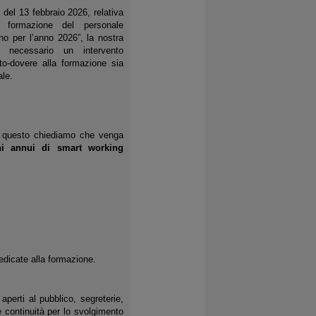
5 del 13 febbraio 2026, relativa
a formazione del personale
rno per l’anno 2026”, la nostra
e necessario un intervento
tto-dovere alla formazione sia
ale.
r questo chiediamo che venga
ni annui di smart working
edicate alla formazione.
aperti al pubblico, segreterie,
 continuità per lo svolgimento