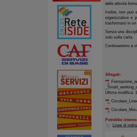
delle attività form
Inoltre, non può
organizzative e p
trasformarsi in un 
Senza una discipli
solo sulla carta.
Continueremo a vig
Allegati:
Formazione_a
_Smart_working_d
Ultima modifica: 
Circolare_Lin
Circolare_Mis
Potrebbe interes
Linee di indir