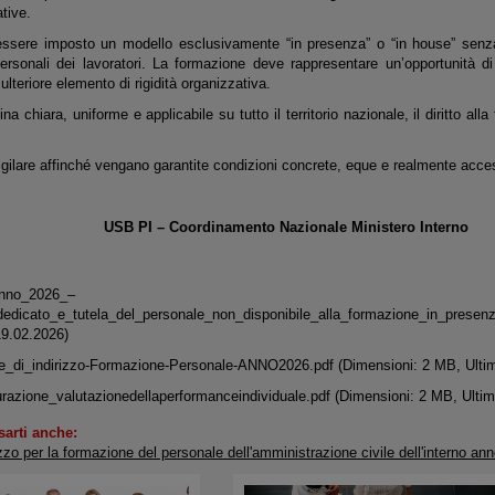
ative.
 essere imposto un modello esclusivamente “in presenza” o “in house” senz
ersonali dei lavoratori. La formazione deve rappresentare un’opportunità d
ulteriore elemento di rigidità organizzativa.
na chiara, uniforme e applicabile su tutto il territorio nazionale, il diritto all
ilare affinché vengano garantite condizioni concrete, eque e realmente accessi
USB PI – Coordinamento Nazionale Ministero Interno
nno_2026_–
edicato_e_tutela_del_personale_non_disponibile_alla_formazione_in_presen
19.02.2026)
ee_di_indirizzo-Formazione-Personale-ANNO2026.pdf
(Dimensioni: 2 MB, Ulti
urazione_valutazionedellaperformanceindividuale.pdf
(Dimensioni: 2 MB, Ultim
sarti anche:
izzo per la formazione del personale dell'amministrazione civile dell'interno an