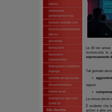
interno
valutazione
performance e fua
rinnovo contratto ccnl
funzioni amministrative
alla ps
precariato
formazione
Le 40 ore annue 
riconosciuta la 
benessere
espressamente de
organizzativo
federazione e pubblico
Tali giornate dovr
impiego
aggiuntiv
mobilità del personale
documentazione
oppure
notizie locali
compensa
emergenza sars cov2 -
La misura dovrà v
covid-19
È evidente che la 
Sito Vecchio
archivi e altre s