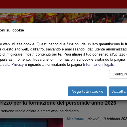
oni sui cookie
o web utilizza cookie. Questi hanno due funzioni: da un lato garantiscono le f
r questo sito web, dall'altro, salvando e analizzando i dati utente anonimizzati
IMPIEGO - MINISTERO DELL'INTERNO
di migliorare i nostri contenuti per te. Puoi ritirare il tuo consenso all'utilizzo 
qualsiasi momento. Trova ulteriori informazioni sui cookie visitando la pagina
o
Privato
Territori
Sociale
Speciali
Multimedia
Are
a sulla Privacy
e riguardo a noi visitando la pagina
Informazioni legali
.
Configur
tampa
Email
Pdf
tizie Nazionali
Nega tutti i cookie
Accetta 
irizzo per la formazione del personale anno 2026
servono regole chiare e smart working dedicato
Nazionale
-
giovedì, 19 febbraio 20