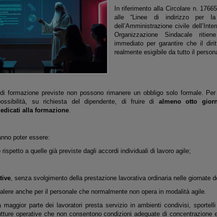
In riferimento alla Circolare n. 1766
alle “Linee di indirizzo per l
dell’Amministrazione civile dell’Inte
Organizzazione Sindacale ritien
immediato per garantire che il diri
realmente esigibile da tutto il person
di formazione previste non possono rimanere un obbligo solo formale. Pe
possibilità, su richiesta del dipendente, di fruire di
almeno otto gior
dicati alla formazione
.
anno poter essere:
e
rispetto a quelle già previste dagli accordi individuali di lavoro agile;
tive
, senza svolgimento della prestazione lavorativa ordinaria nelle giornate d
alere anche per il personale che normalmente non opera in modalità agile.
maggior parte dei lavoratori presta servizio in ambienti condivisi, sportelli 
trutture operative che non consentono condizioni adeguate di concentrazione e