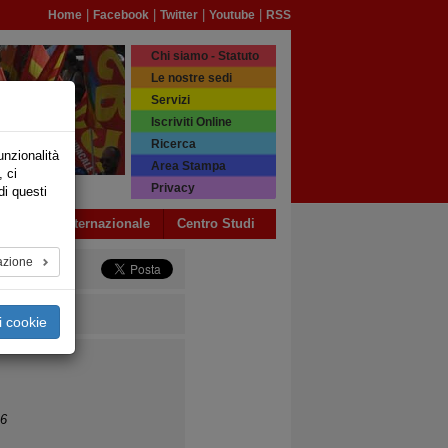
|
|
|
|
Home
Facebook
Twitter
Youtube
RSS
Chi siamo - Statuto
Le nostre sedi
Servizi
Iscriviti Online
Ricerca
unzionalità
Area Stampa
, ci
Privacy
di questi
a USB
Internazionale
Centro Studi
azione
i cookie
26