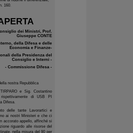
n. 160.
 APERTA
onsiglio dei Ministri, Prof.
Giuseppe CONTE
Interno, della Difesa e delle
Economia e Finanze
-
ionali
della Presidenza del
Consiglio e Interni -
- Commissione Difesa -
 della nostra Repubblica
STIRPARO e Sig. Costantino
i rispettivamente di USB PI
la Difesa.
to delle tante Lavorartici e
o ai nostri Ministeri e che ci
 accorato appello, affinché si
zione riguardo alle risorse del
tinate, nella misura del 90 per