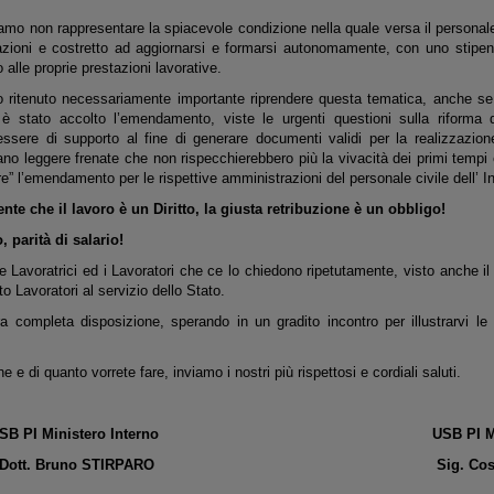
mo non rappresentare la spiacevole condizione nella quale versa il personale 
azioni e costretto ad aggiornarsi e formarsi autonomamente, con uno stipe
o alle proprie prestazioni lavorative.
 ritenuto necessariamente importante riprendere questa tematica, anche se 
 stato accolto l’emendamento, viste le urgenti questioni sulla riforma de
ssere di supporto al fine di generare documenti validi per la realizzazion
ano leggere frenate che non rispecchierebbero più la vivacità dei primi tempi e 
re” l’emendamento per le rispettive amministrazioni del personale civile dell’ In
e che il lavoro è un Diritto, la giusta retribuzione è un obbligo!
, parità di salario!
 Lavoratrici ed i Lavoratori che ce lo chiedono ripetutamente, visto anche il 
o Lavoratori al servizio dello Stato.
 completa disposizione, sperando in un gradito incontro per illustrarvi le n
ne e di quanto vorrete fare, inviamo i nostri più rispettosi e cordiali saluti.
SB PI Ministero Interno USB PI Minister
t. Bruno STIRPARO Sig. Costantino