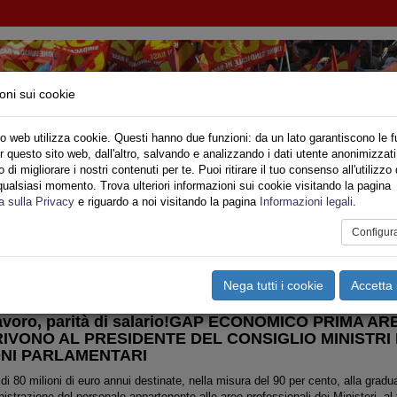
oni sui cookie
o web utilizza cookie. Questi hanno due funzioni: da un lato garantiscono le f
r questo sito web, dall'altro, salvando e analizzando i dati utente anonimizzati
IMPIEGO - MINISTERO DELL'INTERNO
di migliorare i nostri contenuti per te. Puoi ritirare il tuo consenso all'utilizzo 
qualsiasi momento. Trova ulteriori informazioni sui cookie visitando la pagina
o
Privato
Territori
Sociale
Speciali
Multimedia
Are
a sulla Privacy
e riguardo a noi visitando la pagina
Informazioni legali
.
Configur
tampa
Email
Pdf
nterno
,
Notizie Nazionali
,
Riforma Amministrazione Interno
Nega tutti i cookie
Accetta 
 lavoro, parità di salario!GAP ECONOMICO PRIMA A
IVONO AL PRESIDENTE DEL CONSIGLIO MINISTRI 
NI PARLAMENTARI
di 80 milioni di euro annui destinate, nella misura del 90 per cento, alla grad
strazione del personale appartenente alle aree professionali dei Ministeri, al fi