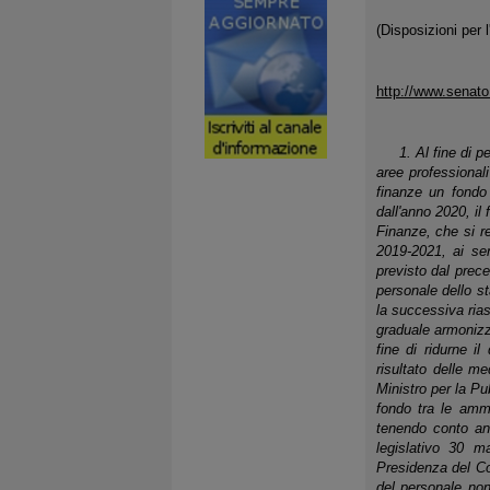
(Disposizioni per 
http://www.senat
1. Al fine di per
aree professionali
finanze un fondo 
dall'anno 2020, i
Finanze, che si re
2019-2021, ai sen
previsto dal prece
personale dello st
la successiva rias
graduale armonizza
fine di ridurne il
risultato delle m
Ministro per la Pu
fondo tra le ammi
tenendo conto anc
legislativo 30 m
Presidenza del Con
del personale non 