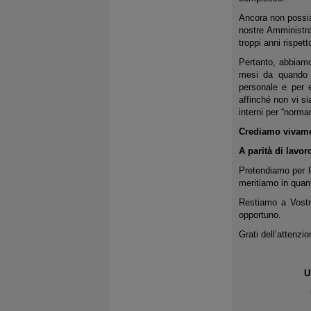
Ancora non possia
nostre Amministr
troppi anni rispett
Pertanto, abbiamo
mesi da quando è
personale e per e
affinché non vi si
interni per “norma
Crediamo vivament
A parità di lavoro
Pretendiamo per le
meritiamo in quant
Restiamo a Vostra
opportuno.
Grati dell’attenzio
U
Dot