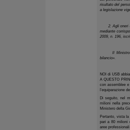
risultato del perso
a legislazione vig
2. Agli oneri der
mediante corrispo
2009, n. 196, iscr
Il Ministro dell
bilancio».
NOI di USB abbia
A QUESTO PRINCIP
con assemblee e c
l’equiparazione de
Di seguito, nel 
milioni nella pre
Ministero della Gi
Pertanto, vista l
pari a 80 milioni
aree professionali