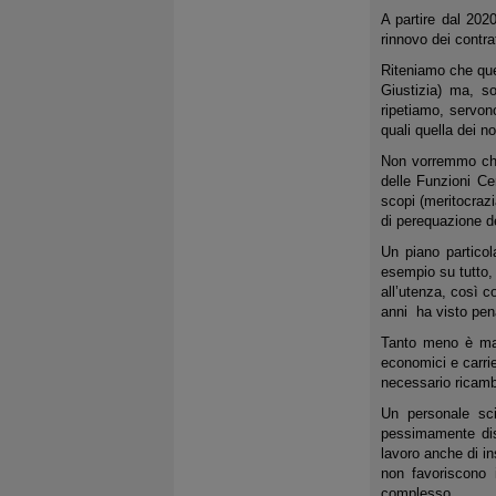
A partire dal 202
rinnovo dei contra
Riteniamo che ques
Giustizia) ma, so
ripetiamo, servon
quali quella dei no
Non vorremmo che,
delle Funzioni Cen
scopi (meritocrazi
di perequazione de
Un piano particol
esempio su tutto, 
all’utenza, così 
anni ha visto pena
Tanto meno è mai 
economici e carrie
necessario ricamb
Un personale sci
pessimamente dist
lavoro anche di in
non favoriscono 
complesso.