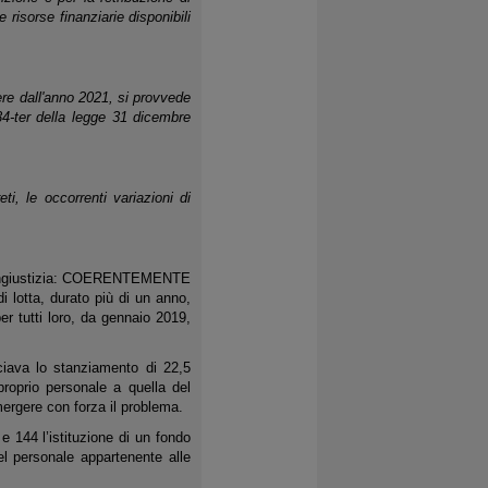
e risorse finanziarie disponibili
re dall'anno 2021, si provvede
34-ter della legge 31 dicembre
, le occorrenti variazioni di
a ingiustizia: COERENTEMENTE
lotta, durato più di un anno,
r tutti loro, da gennaio 2019,
iava lo stanziamento di 22,5
proprio personale a quella del
mergere con forza il problema.
e 144 l’istituzione di un fondo
el personale appartenente alle