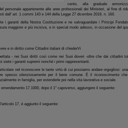
cento, alla graduale armonizz
l personale appartenente alle aree professionali dei Ministeri, al fine di ridu
evisti dall' art. 1 commi 143 e 144 della Legge 27 dicembre 2019, n. 160.
ete i garanti della Nostra Costituzione e ne salvaguardate i Principi Fondat
isura maggiore e più incisiva, e in special modo adesso, in occasione del qua
re e in diritto come Cittadini italiani di chiederVi
ttata - nei Suoi diritti così come nei Suoi doveri -oltre che dai cittadini tutt
Voi siete i garanti supremi nonché i primi rappresentanti.
articolare nel riconoscere le tante virtù di cui possiamo andare orgogliosi: un
orare spesso silenziosamente per il bene comune. È il riconoscimento che
almente in famiglia, per estenderle poi nella vita lavorativa e sociale.
n emendamento 17.1000, dopo il 1° capoverso, aggiungere il seguente:
lo 17, è aggiunto il seguente: