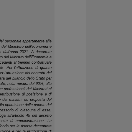
el personale appartenente alle
ne del Ministero dell'economia e
re dall'anno 2021. A decorrere
to del Ministro dell'Economia e
edenti al triennio contrattuale
5. Per l'attuazione di quanto
r l'attuazione dei contratti del
ta del bilancio dello Stato per
ate, nella misura del 90%, alla
 professionali dei Ministeri al
 retribuzione di posizione e di
 dei ministri, su proposta del
 ripartizione delle risorse del
ccessorio di ciascuna di esse,
ga all'articolo 45 del decreto
nnità di amministrazione. La
 fondo per le risorse decentrate
izione e per la retribuzione di