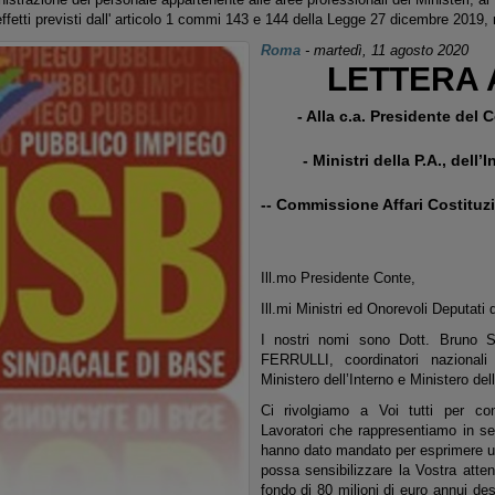
 effetti previsti dall' articolo 1 commi 143 e 144 della Legge 27 dicembre 2019, 
Roma
-
martedì, 11 agosto 2020
LETTERA
- Alla c.a. Presidente del C
- Ministri della P.A., dell’
--
Commissione Affari Costituz
Ill.mo Presidente Conte,
Ill.mi Ministri ed Onorevoli Deputati
I nostri nomi sono Dott. Bruno 
FERRULLI, coordinatori nazional
Ministero dell’Interno e Ministero del
Ci rivolgiamo a Voi tutti per con
Lavoratori che rappresentiamo in sen
hanno dato mandato per esprimere un
possa sensibilizzare la Vostra atten
fondo di 80 milioni di euro annui des