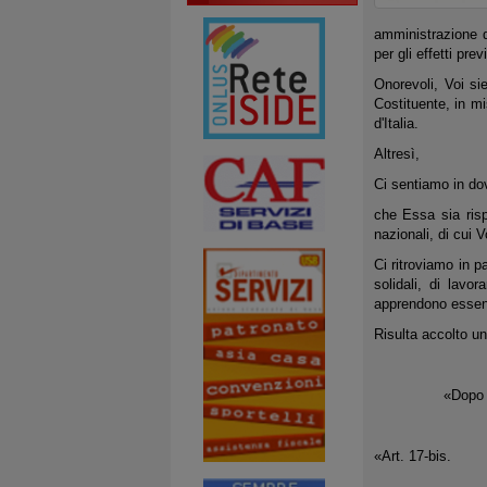
amministrazione de
per gli effetti pr
Onorevoli, Voi si
Costituente, in m
d'Italia.
Altresì,
Ci sentiamo in dove
che Essa sia rispe
nazionali, di cui 
Ci ritroviamo in p
solidali, di lav
apprendono essenzi
Risulta accolto u
«Dopo l'artico
«Art. 17-bis.