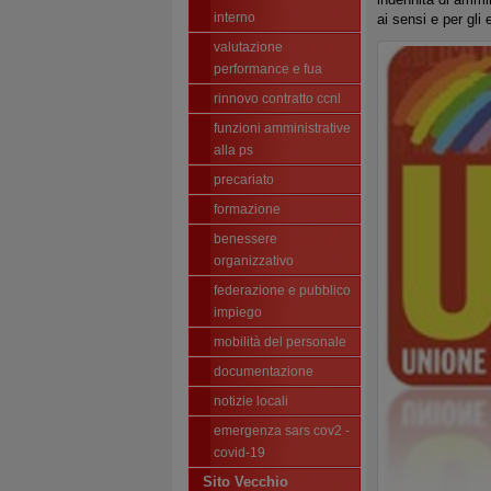
interno
ai sensi e per gli
valutazione
performance e fua
rinnovo contratto ccnl
funzioni amministrative
alla ps
precariato
formazione
benessere
organizzativo
federazione e pubblico
impiego
mobilità del personale
documentazione
notizie locali
emergenza sars cov2 -
covid-19
Sito Vecchio