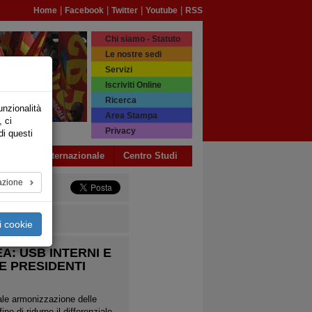
|
|
|
|
Home
Facebook
Twitter
Youtube
RSS
Chi siamo - Statuto
Le nostre sedi
Servizi
Iscriviti Online
Ricerca
unzionalità
Area Stampa
, ci
Privacy
di questi
a USB
Internazionale
Centro Studi
azione
i cookie
REA: USB INTERNI E
E PRESIDENTI
uale armonizzazione delle
ne di ridurne il differenziale,