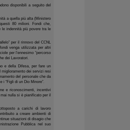
dono disponibili a seguito del
tà a quella più alta (Ministero
questi 80 milioni. Fondi che,
le indennità più povere tra le
llelo” per il rinnovo del CCNL
ondi venga utilizzata per altri
iciole per l’ennesimo “percorso
he dei Lavoratori.
no e della Difesa, per fare un
l miglioramento dei servizi resi
dinamento del personale che da
 i “Figli di un Dio Minore”.
e e riconoscimenti, incentivi
ai nulla si è pianificato per il
ttoposto a carichi di lavoro
ontribuito a creare ambienti di
tinue situazioni di disagio che
inistrazione Pubblica nel suo