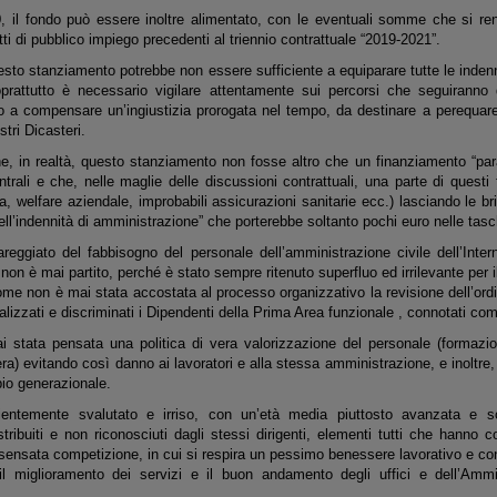
0, il fondo può essere inoltre alimentato, con le eventuali somme che si ren
tti di pubblico impiego precedenti al triennio contrattuale “2019-2021”.
to stanziamento potrebbe non essere sufficiente a equiparare tutte le indenni
prattutto è necessario vigilare attentamente sui percorsi che seguiranno 
o a compensare un’ingiustizia prorogata nel tempo, da destinare a perequare 
stri Dicasteri.
 in realtà, questo stanziamento non fosse altro che un finanziamento “para
trali e che, nelle maglie delle discussioni contrattuali, una parte di questi f
a, welfare aziendale, improbabili assicurazioni sanitarie ecc.) lasciando le br
ll’indennità di amministrazione” che porterebbe soltanto pochi euro nelle tasc
areggiato del fabbisogno del personale dell’amministrazione civile dell’Inter
non è mai partito, perché è stato sempre ritenuto superfluo ed irrilevante per i
come non è mai stata accostata al processo organizzativo la revisione dell’or
lizzati e discriminati i Dipendenti della Prima Area funzionale , connotati come
stata pensata una politica di vera valorizzazione del personale (formazion
ra) evitando così danno ai lavoratori e alla stessa amministrazione, e inoltre, m
io generazionale.
entemente svalutato e irriso, con un’età media piuttosto avanzata e so
ribuiti e non riconosciuti dagli stessi dirigenti, elementi tutti che hanno c
sensata competizione, in cui si respira un pessimo benessere lavorativo e con
il miglioramento dei servizi e il buon andamento degli uffici e dell’Amm