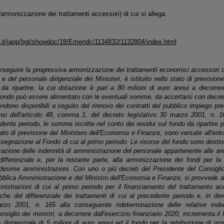
l'armonizzazione dei trattamenti accessori) di cui si allega:
o.it/japp/bgt/showdoc/18/Emendc/1134832/1132804/index.html
seguire la progressiva armonizzazione dei trattamenti economici accessori d
 e del personale dirigenziale dei Ministeri, è istituito nello stato di previsio
da ripartire, la cui dotazione è pari a 80 milioni di euro annui a decorre
l fondo può essere alimentato con le eventuali somme, da accertarsi con decre
ndono disponibili a seguito del rinnovo dei contratti del pubblico impiego prec
si dell'articolo 48, comma 1, del decreto legislativo 30 marzo 2001, n. 16
dente periodo, le somme iscritte nel conto dei residui sul fondo da ripartire pe
ato di previsione del Ministero dell'Economia e Finanze, sono versate all'entra
segnazione al Fondo di cui al primo periodo. Le risorse del fondo sono destin
zione delle indennità di amministrazione del personale appartenente alle aree
 differenziale e, per la restante parte, alla armonizzazione dei fondi per la
edesime amministrazioni. Con uno o più decreti del Presidente del Consiglio
bblica Amministrazione e del Ministro dell'Economia e Finanze, si provvede alla
nistrazioni di cui al primo periodo per il finanziamento del trattamento a
he del differenziale dei trattamenti di cui al precedente periodo e, in dero
arzo 2001, n. 165 alla conseguente rideterminazione delle relative inde
siglio dei ministri, a decorrere dall'esercizio finanziario 2020, incrementa il
dirigenziale di 5 milioni di euro annui ed il fondo per la retribuzione di pos