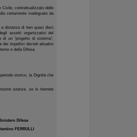
Civile, contrattualizzato delle
ndio certamente inadeguato da
a distanza di ben quasi dieci
gli assetti organizzativi del
e di un “progetto di sistema”,
dei rispettivi decreti attuativi
terno e della Difesa.
periodo storico, la Dignità che
ostre istanze, se lo riterrete
o Difesa
 FERRULLI