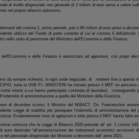
nale di livello dirigenziale non generale di 2 milioni di euro annui a valere sull
ente nel proprio bilancio autonomo.
ivanti dal comma 1, primo periodo, pari a 80 milioni di euro annui a decorre
ndente utilizzo del Fondo di parte corrente di cui al comma 5 dell'articolo 
itto nello stato di previsione del Ministero dell'Economia e delle Finanze.
'Economia e delle Finanze è autorizzato ad apportare, con propri decreti
mo da sempre richiesto, in ogni sede negoziale, di mettere fine a quest
IO, tutta la USB P.I. MINISTERI ha iniziato presso il MEF un percorso di 
ortei interni a cui hanno partecipato centinaia di lavoratori, conseguendo pe
ll’indennità di amministrazione a quella del Ministero della Giustizia.
mese di dicembre scorso, il Ministro del MIBACT, On. Franceschini annunc
cedente Legge di stabilità per perequare l’indennità di amministrazione del 
ustizia. Evidentemente mesi di agitazioni e lotte presso il MEF hanno fatto e
a ormai certezza che la Legge di Bilancio 2020 prevede all’ art. 1 commi 143 
 di euro destinato “all’armonizzazione dei trattamenti economici accessori d
 e del personale dirigenziale dei Ministeri a decorrere dall’ anno 2021.